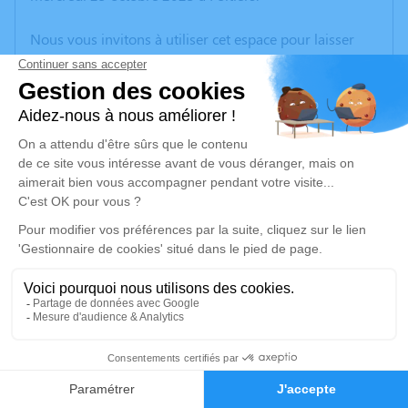
Nous vous invitons à utiliser cet espace pour laisser
vos condoléances, partager des photos souvenirs, une
anecdote ou exprimer vos pensées à travers des
poèmes ou des textes. Cet endroit est un lieu
d'expression dédié à honorer la mémoire d’Isabelle
RODIER.
Un service de plantation d’arbre hommage est
disponible ici
.
Je rends hommage
Cérémonie
mardi 31 octobre 2023 à 10h30
7
Eglise Saint-Pierre de Savigny l'Evescault de
Savigny Levescault
Faire-part
Hommages
68 Rue de l'Eglise