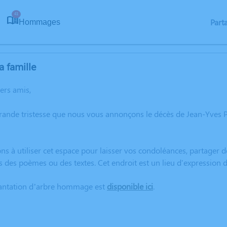
41
Part
Hommages
a famille
hers amis,
grande tristesse que nous vous annonçons le décès de Jean-Yve
ns à utiliser cet espace pour laisser vos condoléances, partager
s des poèmes ou des textes. Cet endroit est un lieu d'expressio
lantation d’arbre hommage est
disponible ici
.