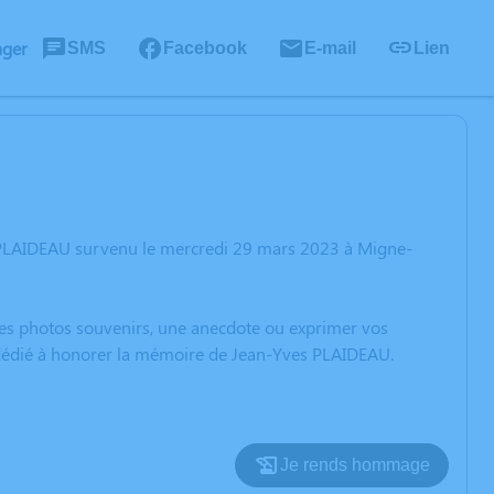
ager
SMS
Facebook
E-mail
Lien
s PLAIDEAU survenu le mercredi 29 mars 2023 à Migne-
 des photos souvenirs, une anecdote ou exprimer vos
n dédié à honorer la mémoire de Jean-Yves PLAIDEAU.
Je rends hommage