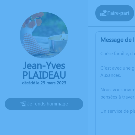
Faire-part
Message de l
Chère famille, c
Jean-Yves
C’est avec une 
PLAIDEAU
Auxances.
décédé le 29 mars 2023
Nous vous invito
pensées à traver
Je rends hommage
Un service de p