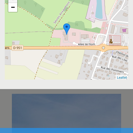
−
Leaflet