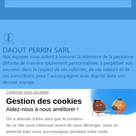
DAOUT PERRIN SARL
Nos équipes vous aident à honorer la mémoire de la personne
défunte de manière totalement personnalisée, à perpétuer son
souvenir dans le respect de ses volontés, de ses valeurs et de
ses convictions, pour l’accompagner avec dignité dans son
dernier voyage.
Obtenez un devis
Devis obsèques
Devis prévoyance
Devis marbrerie