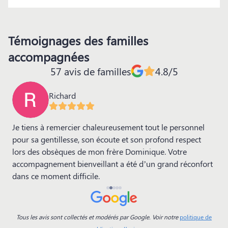
Témoignages des familles
accompagnées
57 avis de familles
4.8/5
Jean-Yves DINET
ureusement tout le personnel
Remerciements sincères. Nous 
coute et son profond respect
plus sincères remerciements a
frère Dominique. Votre
qu'au maître de cérémonie pour
nt a été d’un grand réconfort
leur écoute et les bienveillance
période difficile. Votre attention
votre délicatesse ont été d'un 
famille. Merci pour votre acc
rendu cet hommage si digne et
Tous les avis sont collectés et modérés par Google. Voir notre
politique de
notre gratitude, Famille DINET